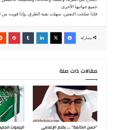
جميع جوانبها الأخرى.
فإذا صلحت النفس، سهلت بقية الطرق. وإذا قويت من الدا
فيسبوك
‫X
لينكدإن
بينتي
مشاركة
مقالات ذات صلة
“حسن الخاتمة” …. بقلم الإعلامي
الريموت الجدي