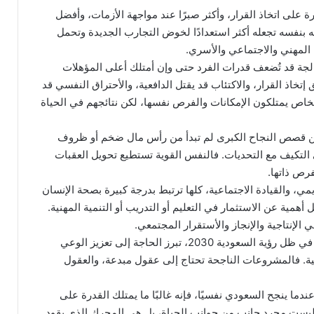
ة على اتخاذ القرار، وأكثر صبرًا عند مواجهة الأزمات، وأفضل
ته بنفسه تجعله أكثر استعدادًا لخوض التجارب الجديدة وتحمل
 المهني والاجتماعي والأسري.
الجة قد تُضعف قدرات الفرد حتى وإن أمتلك أعلى المؤهلات
إتخاذ القرار، والاكتئاب قد يقتل الدافعية، والأحتراق النفسي قد
أشخاص يمتلكون الإمكانات والفرص نفسها، لكن نتائجهم في الحياة
ا من قصص النجاح الكبرى لم تبدأ من رأس مال ضخم أو ظروف
التكيف مع التحديات. فالنفس القوية تستطيع تحويل العقبات
رص ذاتها.
يمي، والقيادة الاجتماعية، كلها ترتبط بدرجة كبيرة بصحة الإنسان
أهمية عن الاستثمار في التعليم أو التدريب أو التنمية المهنية.
الإنتاجية والإنجاز والأستقرار المجتمعي.
واليوم، ومع ما تشهده المملكة من تحولات تنموية كبرى في ظل رؤية السعودية 2030، تبرز الحاجة إلى تعزيز الوعي
طنية. فالمشروعات الناجحة تحتاج إلى عقول مبدعة، والعقول
دما ينجح السعودي نفسيًا، فإنه غالبًا ما يمتلك القدرة على
 ليست مجرد جانب من جوانب الحياة، بل هي المحرك الذي يقود