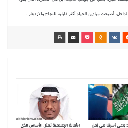
خل، أصبحت ميادين الحياة أكثر قابلية للنجاح والازدهار .
ريست
Odnoklassniki
‫Pocket
مشاركة عبر البريد
طباعة
د: وعي أسرتنا في زمن
الأمانة الإعلامية تمثل الأساس الذي