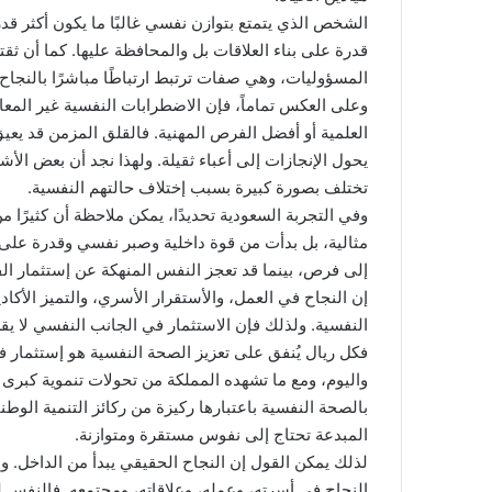
الشخص الذي يتمتع بتوازن نفسي غالبًا ما يكون أكثر قدر
قدرة على بناء العلاقات بل والمحافظة عليها. كما أن ثق
المسؤوليات، وهي صفات ترتبط ارتباطًا مباشرًا بالنجاح
وعلى العكس تماماً، فإن الاضطرابات النفسية غير المع
العلمية أو أفضل الفرص المهنية. فالقلق المزمن قد يعيق 
يحول الإنجازات إلى أعباء ثقيلة. ولهذا نجد أن بعض ال
تختلف بصورة كبيرة بسبب إختلاف حالتهم النفسية.
وفي التجربة السعودية تحديدًا، يمكن ملاحظة أن كثيرً
مثالية، بل بدأت من قوة داخلية وصبر نفسي وقدرة على 
إلى فرص، بينما قد تعجز النفس المنهكة عن إستثمار الف
إن النجاح في العمل، والأستقرار الأسري، والتميز الأكاد
النفسية. ولذلك فإن الاستثمار في الجانب النفسي لا يقل 
فكل ريال يُنفق على تعزيز الصحة النفسية هو إستثمار في 
بالصحة النفسية باعتبارها ركيزة من ركائز التنمية الو
المبدعة تحتاج إلى نفوس مستقرة ومتوازنة.
لذلك يمكن القول إن النجاح الحقيقي يبدأ من الداخل. وعن
النجاح في أسرته، وعمله، وعلاقاته، ومجتمعه. فالنفس