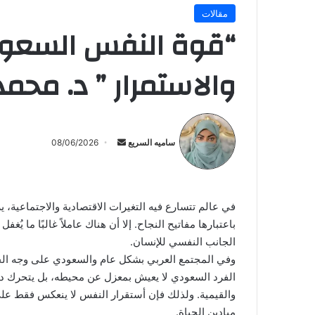
مقالات
“قوة النفس السعودية
والاستمرار ” د. محم
أرسل
بريدا
ساميه السريع
08/06/2026
إلكترونيا
في عالم تتسارع فيه التغيرات الاقتصادية والاجتماعية، ي
باعتبارها مفاتيح النجاح. إلا أن هناك عاملاً غالبًا ما ي
الجانب النفسي للإنسان.
وفي المجتمع العربي بشكل عام والسعودي على وجه الخص
الفرد السعودي لا يعيش بمعزل عن محيطه، بل يتحرك داخ
والقيمية. ولذلك فإن أستقرار النفس لا ينعكس فقط على 
ميادين الحياة.