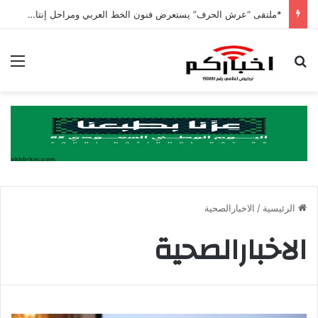
*ملتقى “عرش الحرف” يستعرض فنون الخط العربي ومراحل إنتاج اللوحة الخطية في يومه الثالث
بحث عن
الق
الرئيسية
/
الاخبارالصحية
الاخبارالصحية