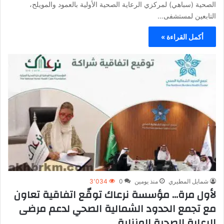
الصحية (سباهي) لمركزي الرعاية الصحية الأولية بالعمود والمويلح،
التابعين لمستشفى…
أكمل القراءة »
شمايل المطيري
منذ يومين
0
3٬034
لأول مرة… مؤسسة نرعاك توقّع اتفاقية تعاون
مع تجمع الحدود الشمالية الصحي لدعم مرضى
الرعاية الصحية المنزلية