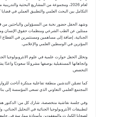
لعام 2026، ومجموعة من المشاريع البحثية والتدري
التكامل بين البحث العلمي والتطبيق العملي في قضايا ك
وشهد الحفل حضور نخبة من المسؤولين والباحثين من 
ممثلين عن الطب الشرعي ومنظمات حقوق الإنسان ومراك
الجنائية، إضافة إلى مساهمين ومستثمرين في القطاع ا
المؤثرين في الوسطين العلمي والإعلامي.
واتجاهاتها المستقبلية بوصفها مشروعًا سعوديًا واعدً
التخصص.
كما تضمّن التدشين منطقة تفاعلية مبتكرة أتاحت للزوار
المجتمع العلمي التعاوني الذي تسعى المؤسسة إلى بنائ
وفي جلسة نقاشية متخصصة، شارك كل من: الدكتور هش
لتطبيقات الأنثروبولوجيا الجنائية في التحليل الجنائي، و
لضحايا الكوارث والمفقودين وأستاذة ممارسة في جامعة ال