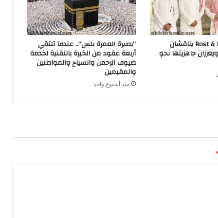
فكر هب وRost & Rise يناقشان
“بصيرة العمرة بلس”.. عندما تلتقي
ويعززان جاهزيتها نحو
أربعة عقود من الخبرة بالتقنية لخدمة
ضيوف الرحمن والسياح والمواطنين
والمقيمين
منذ أسبوع واحد