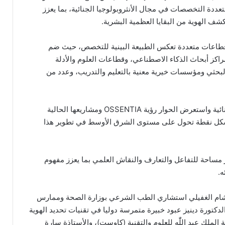
بية متعددة التخصصات في مجال الأنثروبولوجيا الجنائية، بما يعزز
شف الهوية من البقايا العظمية البشرية.
قطاعات متعددة تعكس الطبيعة البينية للتخصص، حيث ضم
ز أبحاث الذكاء الاصطناعي، وقطاعات العلوم والأدلة
لبحثي ومؤسسات خيرية معنية بالتعليم والتدريب، وعدد من
وتخلل الحفل حوارت علمية في علوم الانثروبولوجيا الجنائية واستعرض الحوار رؤية OSSENTIA ومشاريعها الحالية
ا يشكل نقطة تحول على مستوى الشرق الأوسط في تطوير هذا
 مساحة للتفاعل والتعارف والنقاش العلمي بما يعزز مفهوم
ه.
ام الغفيلي استشاري الطب الشرعي بوزارة الصحة وممارس
الدكتورة دينيز عبود خبيرة متمرسة دوليا في تقنيات تحديد الهوية
ملك عبد اللّٰه للعلوم والتقنية (كاوست)، والأستاذة سارة