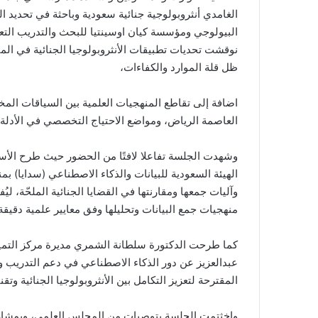
الغامدي أنثروبولوجية جنائية سعودية وباحثة في تحديد ال
البيولوجي ومؤسسة كيان اوسينتيا للبحث والتدريب التعا
نوقشت تحديات تطبيقات الأنثروبولوجيا الجنائية في ا
ظل قلة الموارد والكفاءات،
اضافة إلى تقاطع المنهجيات العلمية بين السياقات المختل
العاصمة الرياض، ومواضع الاحتياج التخصصي في الأدلة ا
وشهدت الجلسة تفاعلا لافتًا من الحضور حيث طرح الأست
الهيئة السعودية للبيانات والذكاء الاصطناعي (سدايا) ب
وآليات جمعها ومقارنتها في القضايا الجنائية الملحّة، ل
منهجيات جمع البيانات وتحليلها وفق معايير علمية دقيقة
كما طرحت الدكتورة سلطانة الشمري مديرة مركز التميز 
عبدالعزيز عن دور الذكاء الاصطناعي في دعم التدريب و
المقترحة لتعزيز التكامل بين الأنثروبولوجيا الجنائية وتق
واخثتمت الجلسة بتوصيات من المجلس العلمي، وبمشاركة