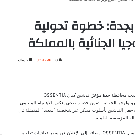
ين «OSSENTIA” بجدة: خطوة تحولية
يا الجنائية بالمملكة
0
3٬142
2 دقائق
حافظة جدة مؤخرًا تدشين كيان OSSENTIA
وبولوجيا الجنائية، ضمن حضور نوعي يعكس الاهتمام المتنامي
ح حفل التدشين بأسلوب مبتكر عبر شخصية “سعيد” المتمثلة في
ة المؤسسة العلمية.
وتناول حفل التدشين استعراض المستهدفات الاستراتيجية ل OSSENTIA، إضافة إلى الإعلان عن سبع اتفاقيات تعاونية