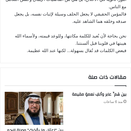
مع الناس.
فالمؤمن الحقيقي لا يجعل الحلف وسيلة لإثبات نفسه، بل يجعل
صدقه وخلقه هما الشاهد عليه.
نحن بحاجة لأن نُعيد للكلمة مكانتها، وللوعد قيمته، ولأسماء الله
هيبتها في قلوبنا قبل ألسنتنا.
فبعض الكلمات قد تُقال بسهولة… لكنها عند الله عظيمة.
مقالات ذات صلة
بين هَمٍّ عابر وألفِ نعمةٍ مقيمة
منذ 6 ساعات
بين “اعتزل ما يؤذيك” وصلة الرحم