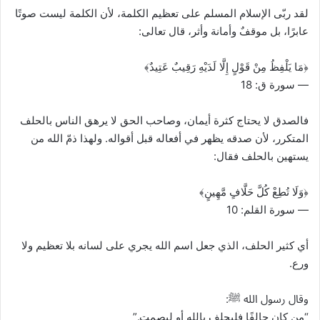
لقد ربّى الإسلام المسلم على تعظيم الكلمة، لأن الكلمة ليست صوتًا
عابرًا، بل موقفٌ وأمانة وأثر، قال تعالى:
﴿مَا يَلْفِظُ مِنْ قَوْلٍ إِلَّا لَدَيْهِ رَقِيبٌ عَتِيدٌ﴾
— سورة ق: 18
فالصدق لا يحتاج كثرة أيمان، وصاحب الحق لا يرهق الناس بالحلف
المتكرر، لأن صدقه يظهر في أفعاله قبل أقواله. ولهذا ذمّ الله من
يستهين بالحلف فقال:
﴿وَلَا تُطِعْ كُلَّ حَلَّافٍ مَّهِينٍ﴾
— سورة القلم: 10
أي كثير الحلف، الذي جعل اسم الله يجري على لسانه بلا تعظيم ولا
ورع.
وقال رسول الله ﷺ:
“من كان حالفًا فليحلف بالله أو ليصمت.”