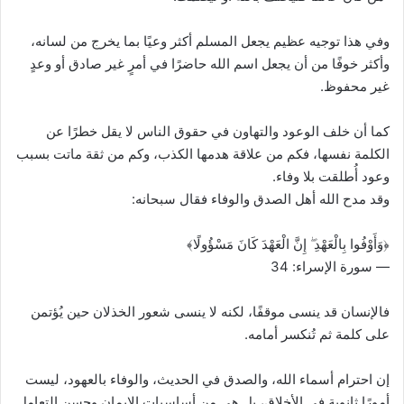
وفي هذا توجيه عظيم يجعل المسلم أكثر وعيًا بما يخرج من لسانه،
وأكثر خوفًا من أن يجعل اسم الله حاضرًا في أمرٍ غير صادق أو وعدٍ
غير محفوظ.
كما أن خلف الوعود والتهاون في حقوق الناس لا يقل خطرًا عن
الكلمة نفسها، فكم من علاقة هدمها الكذب، وكم من ثقة ماتت بسبب
وعود أُطلقت بلا وفاء.
وقد مدح الله أهل الصدق والوفاء فقال سبحانه:
﴿وَأَوْفُوا بِالْعَهْدِ ۖ إِنَّ الْعَهْدَ كَانَ مَسْؤُولًا﴾
— سورة الإسراء: 34
فالإنسان قد ينسى موقفًا، لكنه لا ينسى شعور الخذلان حين يُؤتمن
على كلمة ثم تُنكسر أمامه.
إن احترام أسماء الله، والصدق في الحديث، والوفاء بالعهود، ليست
أمورًا ثانوية في الأخلاق، بل هي من أساسيات الإيمان وحسن التعامل