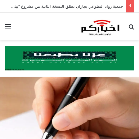
جمعية رواد التطوعي بجازان تطلق النسخة الثانية من مشروع “بيئات التطوع” بدعم من مؤسسة بن محفوظ الأهلية
بحث عن
الق