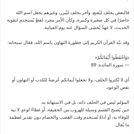
فالبعض يحلف ليُقنع، وآخر يحلف ليُبرر، وغيرهم يجعل اسم الله
حاضرًا في كل صغيرة وكبيرة، وكأن الأمر مجرد لفظٍ يُستخدم لتقوية
الحديث، لا عهدٌ يُخشى السؤال عنه يوم القيامة.
وقد نبّه القرآن الكريم إلى خطورة التهاون باسم الله، فقال سبحانه:
﴿وَاحْفَظُوا أَيْمَانَكُمْ﴾
— سورة المائدة: 89
أي لا تُكثروا الحلف، ولا تجعلوا أيمانكم عُرضةً للكذب أو التهاون أو
نقض الوعود.
المؤلم ليس في الحلف ذاته، بل في الاستهانة به.
حين يُصبح القسم وسيلة للهروب من الحقيقة، أو غطاءً لوعدٍ لا نية
للوفاء به، أو أداةً تُستخدم وقت الغضب والخصام دون تقدير لعظمة
ما يُقال.