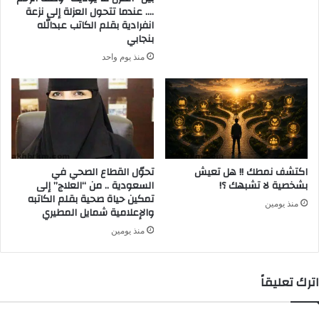
…. عندما تتحول العزلة إلى نزعة
انفرادية بقلم الكاتب عبدالله
بنجابي
منذ يوم واحد
اكتشف نمطك !! هل تعيش
تحوّل القطاع الصحي في
بشخصية لا تشبهك ؟!
السعودية .. من “العلاج” إلى
تمكين حياة صحية بقلم الكاتبه
منذ يومين
والإعلامية شمايل المطيري
منذ يومين
اترك تعليقاً