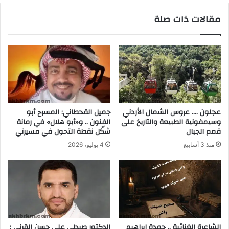
مقالات ذات صلة
عجلون …. عروس الشمال الأردني
جميل القحطاني: المسرح أبو
وسيمفونية الطبيعة والتاريخ على
الفنون .. و«أبو هلال» في رمانة
قمم الجبال
شكّل نقطة التحول في مسيرتي
منذ 3 أسابيع
4 يوليو، 2026
الشاعرة الغنائية .. حمدة إبراهيم
الدكتور صيدلي علي حسن القرني :