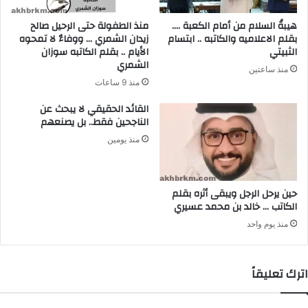
هيبةُ السلام من أمام الكعبة ….
منذ الطفولة حتى الرحيل صالح
بقلم الاعلاميه والكاتبه .. ابتسام
زيدان الشمري … ووفاءٌ لا تمحوه
الثبيتي
الأيام .. بقلم الكاتبه سوزان
الشمري
منذ ساعتين
منذ 9 ساعات
القائد الحقيقي لا يبحث عن
الناجحين فقط.. بل يصنعهم
منذ يومين
حين يرحل الرجل ويبقى أثره بقلم
الكاتب … خالد بن محمد عسيري
منذ يوم واحد
اترك تعليقاً