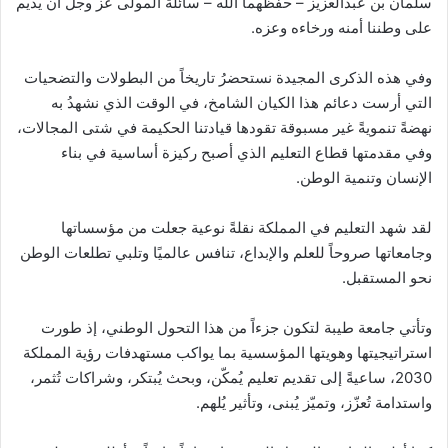
سلمان بن عبدالعزيز – حفظهما الله – سائلة المولى عز وجل أن يديم
على وطننا أمنه ورخاءه وعزه.
وفي هذه الذكرى المجيدة نستحضرُ تاريخاً من البطولات والتضحيات
التي أرست دعائم هذا الكيان الشامخ، في الوقت الذي نشهدُ به
نهضةً تنمويةً غير مسبوقة تقودها قيادتنا الحكيمة في شتى المجالات،
وفي مقدمتها قطاع التعليم الذي أصبح ركيزة أساسية في بناء
الإنسان وتنمية الوطن.
لقد شهد التعليم في المملكة نقلةً نوعية جعلت من مؤسساتها
وجامعاتها صروحاً للعلم والإبداع، تنافس عالميًا وتلبي تطلعات الوطن
نحو المستقبل.
وتأتي جامعة طيبة لتكون جزءاً من هذا التحول الوطني، إذ طورت
استراتيجيتها وهويتها المؤسسية بما يواكب مستهدفات رؤية المملكة
2030، ساعيةً إلى تقديم تعليم يُمكّن، وبحث يُبتكر، وشراكات تُثمر،
واستدامة تُعزّز، وتميّز يُبنى، وتأثير يُلهم.