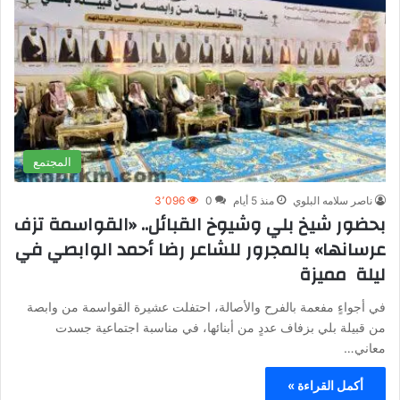
المجتمع
ناصر سلامه البلوي
منذ 5 أيام
0
3٬096
بحضور شيخ بلي وشيوخ القبائل.. «القواسمة تزف
عرسانها» بالمجرور للشاعر رضا أحمد الوابصي في
ليلة مميزة
في أجواءٍ مفعمة بالفرح والأصالة، احتفلت عشيرة القواسمة من وابصة
من قبيلة بلي بزفاف عددٍ من أبنائها، في مناسبة اجتماعية جسدت
معاني…
أكمل القراءة »