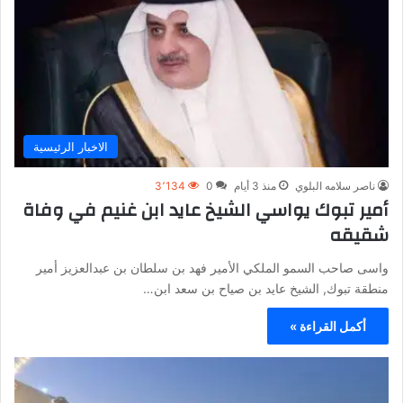
الاخبار الرئيسية
ناصر سلامه البلوي
منذ 3 أيام
0
3٬134
أمير تبوك يواسي الشيخ عايد ابن غنيم في وفاة
شقيقه
واسى صاحب السمو الملكي الأمير فهد بن سلطان بن عبدالعزيز أمير
منطقة تبوك, الشيخ عايد بن صياح بن سعد ابن…
أكمل القراءة »