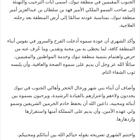
الجنوب المقيمين في منطقة تبوك، أسمى آيات الترحيب والتهنئة
إلى صاحب السمو الملكي الأمير فهد بن سلطان بن عبدالعزيز أمير
منطقة تبوك، بمناسبة عودته سالمًا إلى أرض المنطقة بعد رحلته
العلاجية.
وأكد الشهري أن عودة سموه أدخلت الفرح والسرور في نفوس أبناء
المنطقة كافة، لما يحظى به من محبة وتقدير، وما عُرف عنه من
حرص واهتمام بتنمية منطقة تبوك وخدمة المواطنين والمقيمين،
سائلًا الله عز وجل أن يديم على سموه الصحة والعافية، وأن يلبسه
ثوب الشفاء التام.
وأضاف أن أبناء بني شهر ورجال الحجر وأهالي الجنوب في تبوك
يجددون ولاءهم واعتزازهم بالقيادة الرشيدة، ويرحبون بسموه بين
أبنائه ومحبيه، داعين الله أن يحفظ خادم الحرمين الشريفين وسمو
ولي عهده الأمين، وأن يديم على المملكة أمنها واستقرارها
وازدهارها.
واختتم الشهري تصريحه بقوله حياكم الله بين أبنائكم ومحبيكم،