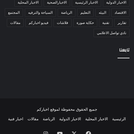
الاخبار الدولية
الاخبار الرئيسية
الاخبارالصحية
الاخبار المحلية
الاقتصاد
البيئه
التعليم
الرياضة
السياحة والترفيه
المجتمع
تقارير
تقنية
حكاية صورة
فلاشات
فيديو اخباركم
مقالات
نادي تواصل الاعلامي
تابعنا
جميع الحقوق محفوظة لموقع اخباركم
الرئيسية
الاخبار المحلية
الاخبار الدولية
الرياضة
مقالات
اخبار فنية
فيسبوك
‫X
‫YouTube
انستقرام