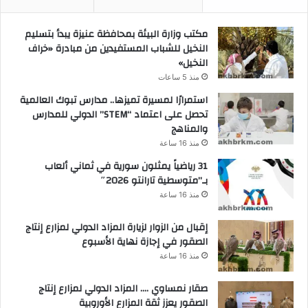
مكتب وزارة البيئة بمحافظة عنيزة يبدأ بتسليم
النخيل للشباب المستفيدين من مبادرة «خراف
النخيل»
منذ 5 ساعات
استمرارًا لمسيرة تميزها.. مدارس تبوك العالمية
تحصل على اعتماد “STEM” الدولي للمدارس
والمناهج
منذ 16 ساعة
31 رياضياً يمثلون سورية في ثماني ألعاب
بـ”متوسطية تارانتو 2026″
منذ 16 ساعة
إقبال من الزوار لزيارة المزاد الدولي لمزارع إنتاج
الصقور في إجازة نهاية الأسبوع
منذ 16 ساعة
صقار نمساوي …. المزاد الدولي لمزارع إنتاج
الصقور يعزز ثقة المزارع الأوروبية