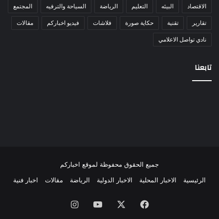
الاقتصاد
البيئه
التعليم
الرياضة
السياحة والترفيه
المجتمع
تقارير
تقنية
حكاية صورة
فلاشات
فيديو اخباركم
مقالات
نادي تواصل الاعلامي
تابعنا
جميع الحقوق محفوظة لموقع اخباركم
الرئيسية
الاخبار المحلية
الاخبار الدولية
الرياضة
مقالات
اخبار فنية
فيسبوك
‫X
‫YouTube
انستقرام