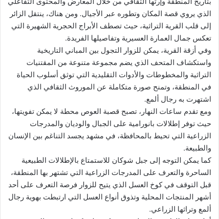
بتاريخ المنطقة وإرثها الثقافي من خلال المعارض والمحتوى التفاعلي
الذي يروي قصة المكان وتطوره عبر الأجيال. ومن هناك، ينتقل الزائر
إلى قلب القرية التراثية، حيث تصطف الأبراج الحجرية الشهيرة التي
تعكس جمال العمارة العسيرية وتفاصيلها الفريدة.
وفي أزقة القرية، يمكن للزوار التجول بين المباني التاريخية
واستكشاف المتحف الذي يضم مجموعة متنوعة من المقتنيات
التراثية والمخطوطات والأدوات التقليدية التي توثق أسلوب الحياة
في المنطقة، وتمنح صورة متكاملة عن الموروث الثقافي الذي
اشتهرت به رجال ألمع.
ومع تقدم ساعات النهار، تصبح قصبة العوص محطة لا يمكن تفويتها،
حيث توفر إطلالات بانورامية على الجبال والوديان والمدرجات
الزراعية التي تحيط بالمحافظة، في مشهد يجسد التناغم بين الإنسان
والطبيعة.
كما يمكن التوجه إلى جبل شوكان للاستمتاع بالإطلالات الطبيعية
الساحرة والتعرف على المدرجات الزراعية التي تشتهر بها المنطقة،
قبل التوقف في كوخ العسل الذي يتيح للزوار فرصة التعرف على أحد
أشهر المنتجات المحلية وتذوق أنواع العسل التي ارتبطت بهوية رجال
ألمع وتراثها الزراعي.