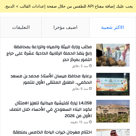
يجب عليك إضافة مفتاح API للطقس من خلال صفحة إعدادات القالب > الدمج.
الاكثر شعبية
اضيف مؤخرا
التعليقات
مكتب وزارة البيئة والمياه والزراعة بمحافظة
رابغ ينفذ الحملة الرقابية الحادية عشرة على حراج
التمور بمركز حجر
منذ 3 دقائق
برعاية محافظ ميسان الأستاذ محمد بن مسعد
الحكمي.. انطلاق الملتقى الأول للتمور
منذ 9 دقائق
14,058 زيارة تفتيشية ميدانية لتعزيز الامتثال
لكود البناء السعودي في الأحساء خلال النصف
الأول من 2026
منذ 15 دقيقة
اختتام مهرجان خيرات الباحة الخامس بمنطقة