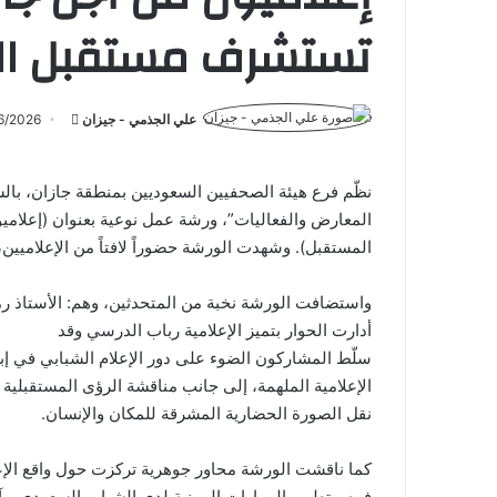
تستشرف مستقبل ال
أرسل
علي الجذمي - جيزان
6/2026
بريدا
إلكترونيا
نظّم فرع هيئة الصحفيين السعوديين بمنطقة جازان، بال
المعارض والفعاليات”، ورشة عمل نوعية بعنوان (إعلامي
المستقبل). وشهدت الورشة حضوراً لافتاً من الإعلاميين، 
واستضافت الورشة نخبة من المتحدثين، وهم: الأستاذ رمز
أدارت الحوار بتميز الإعلامية رباب الدرسي وقد
سلّط المشاركون الضوء على دور الإعلام الشبابي في إبر
الإعلامية الملهمة، إلى جانب مناقشة الرؤى المستقبلي
نقل الصورة الحضارية المشرقة للمكان والإنسان.
كما ناقشت الورشة محاور جوهرية تركزت حول واقع الإعلا
فرص تطوير المهارات المهنية لدى الشباب السعودي و آل