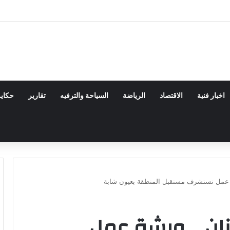
ستعرض فنون الخط العربي ومراحل إنتاج اللوحة الخطية في يومه الثالث
اخبار فنية
الاقتصاد
الرياضة
السياحة والترفيه
تقارير
حكاي
ة عمل تستشرف مستقبل المنطقة بعيون شابة
ان .. ورشة عمل