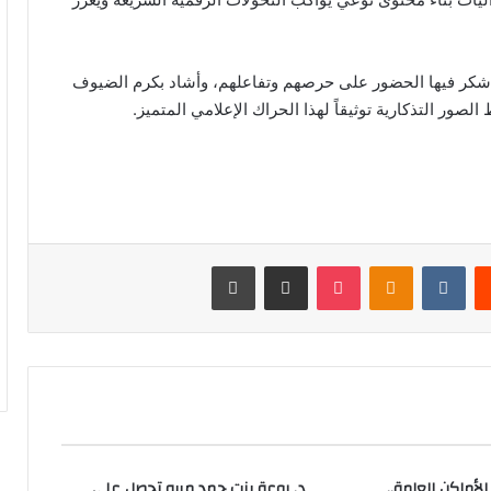
 شكر فيها الحضور على حرصهم وتفاعلهم، وأشاد بكرم الضيوف
لصور التذكارية توثيقاً لهذا الحراك الإعلامي المتميز.
يست
Odnoklassniki
‫Pocket
مشاركة عبر البريد
طباعة
أماكن العامة..
د. روعة بنت حمد ميره تحصل على