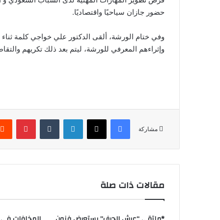
حضور جازان سياحيًا واقتصاديًا.
وفي ختام الورشة، ألقى الدكتور علي خواجي كلمة ثناء
وإثراءهم المعرفي للورشة، ليتم بعد ذلك تكريهم والتقاط ا
فيسبوك
‫X
لينكدإن
بينتير
مشاركة
مقالات ذات صلة
*ملتقى “عرش الحرف” يستعرض فنون
المخلفات في ال