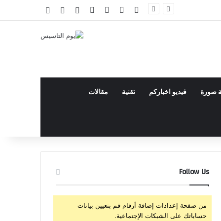
‫X
فيسبوك
‫YouTube
انستقرام
تسجيل الدخول
مقال عشوائي
إضافة عمود جا
ة صورة
فيديو اخباركم
تقنية
مقالات
Follow Us
من صفحة إعدادات إضافة أرقام قم بتعيين بيانات
حساباتك على الشبكات الإجتماعية.