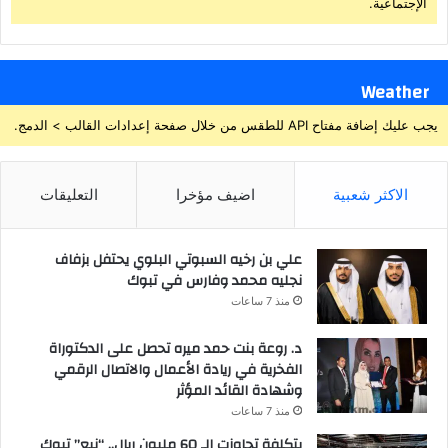
الإجتماعية.
Weather
يجب عليك إضافة مفتاح API للطقس من خلال صفحة إعدادات القالب > الدمج.
الاكثر شعبية
اضيف مؤخرا
التعليقات
علي بن رخيه السبوتي البلوي يحتفل بزفاف
نجليه محمد وفارس في تبوك
منذ 7 ساعات
د. روعة بنت حمد ميره تحصل على الدكتوراة
الفخرية في ريادة الأعمال والاتصال الرقمي
وشهادة القائد المؤثر
منذ 7 ساعات
بتكلفة تجاوزت الـ 60 مليون ريال.. “نبع” تبوك