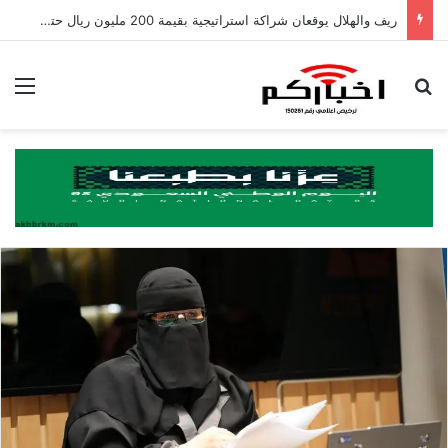
ريف والهلال يوقعان شراكة استراتيجية بقيمة 200 مليون ريال حتى عام 2031
بحث عن
الق