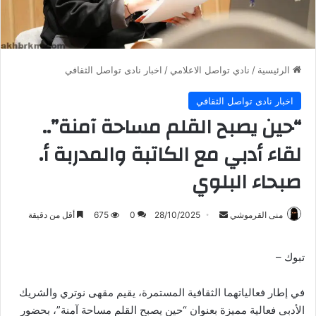
الرئيسية
/
نادي تواصل الاعلامي
/
اخبار نادى تواصل الثقافي
اخبار نادى تواصل الثقافي
“حين يصبح القلم مساحة آمنة”..
لقاء أدبي مع الكاتبة والمدربة أ.
صبحاء البلوي
أرسل
منى القرموشي
28/10/2025
0
675
أقل من دقيقة
بريدا
إلكترونيا
تبوك –
في إطار فعالياتهما الثقافية المستمرة، يقيم مقهى نوتري والشريك
الأدبي فعالية مميزة بعنوان “حين يصبح القلم مساحة آمنة”، بحضور