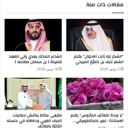
مقالات ذات صلة
“الشكر لله زانت الاحوال” بقلم
الشاعر المختار يهدي ولي العهد
الشعر نايف بن كميّخ المريخي
قصيدة ( بن سلمان صقارها )
3 يوليو، 2026
18 يونيو، 2026
“يا وردة الطائفِ المأنوس” بقلم
مقهى عكاظ يناقش جماليات
الاستاذة : نوير عابدالطويرقي ..
الحرف العربي ودلالاته في جلسته
الثالثة بالطائف
2 مارس، 2026