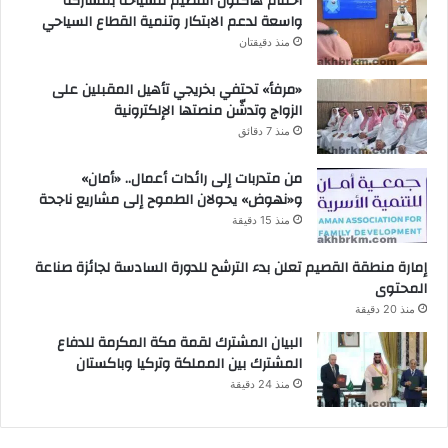
اختتام هاكثون القصيم للسياحة بمشاركة
واسعة لدعم الابتكار وتنمية القطاع السياحي
منذ دقيقتان
«مرفأ» تحتفي بخريجي تأهيل المقبلين على
الزواج وتدشّن منصتها الإلكترونية
منذ 7 دقائق
من متدربات إلى رائدات أعمال.. «أمان»
و«نهوض» يحولان الطموح إلى مشاريع ناجحة
منذ 15 دقيقة
إمارة منطقة القصيم تعلن بدء الترشح للدورة السادسة لجائزة صناعة
المحتوى
منذ 20 دقيقة
البيان المشترك لقمة مكة المكرمة للدفاع
المشترك بين المملكة وتركيا وباكستان
منذ 24 دقيقة