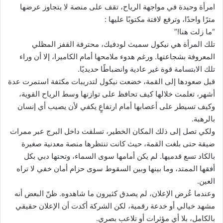
امرأة وحيدة في مواجهة الرياح، تقف على منصة لا يتجاوز عرضها
مترًا واحدًا، وترفع لافتة مكتوبًا عليها :
“ما زلت هنا!”
تلك المرأة هي نيكول سميث لودفيك، محترفة القفز المظلي
المعروفة بشجاعتها. ورغم هدوء ملامحها أمام الكاميرا، إلا أن وراء
تلك الابتسامة قوة غير عادية وانضباطًا حديديًا.
قبل صعودها إلى القمة، خضعت نيكول لتدريبات مكثفة استمرت عدة
أشهر، تعلمت خلالها كيف تحافظ على توازنها وسط الرياح القوية،
وكيف تسيطر على أعصابها أمام ارتفاعٍ يكفي لأن يصيب أي إنسان
بالرهبة.
ولكي تصل إلى ذلك المكان الخطير، تسلقت داخل البرج عبر ممرات
ضيقة حتى بلغت القمة، حيث كانت تنتظرها منصة معدنية صغيرة
بالكاد تسع قدميها. لم يكن أمامها سوى السماء، وتحتها دبي بكل
أفقها الممتد، وما بينها وبين السقوط سوى حزام أمان خفي لا تراه
العين.
وعندما عُرض الإعلان، لم يصدق كثيرون ما شاهدوه. ظنّ البعض أنه
مشهد خيالي أو خدعة رقمية، لكن الشركة أكدت أن الإعلان حقيقي
بالكامل، بلا أي مؤثرات أو تلاعب بصري.