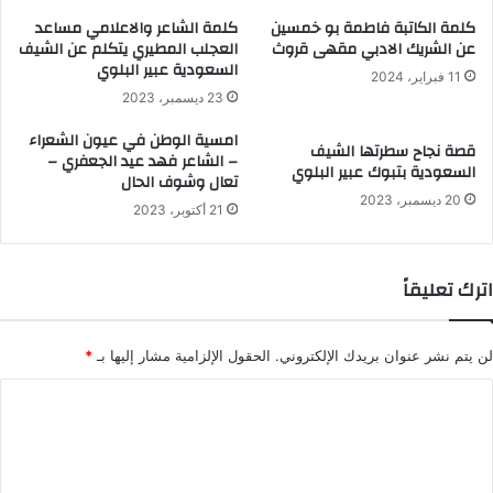
إ
كلمة الكاتبة فاطمة بو خمسين
كلمة الشاعر والاعلامي مساعد
ل
عن الشريك الادبي مقهى قروث
العجلب المطيري يتكلم عن الشيف
السعودية عبير البلوي
ك
11 فبراير، 2024
ت
23 ديسمبر، 2023
ر
امسية الوطن في عيون الشعراء
قصة نجاح سطرتها الشيف
و
– الشاعر فهد عيد الجعفري –
السعودية بتبوك عبير البلوي
ن
تعال وشوف الحال
20 ديسمبر، 2023
ي
21 أكتوبر، 2023
ا
اترك تعليقاً
لن يتم نشر عنوان بريدك الإلكتروني.
الحقول الإلزامية مشار إليها بـ
*
ا
ل
ت