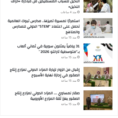
النخيل للشباب المستفيدين من مبادرة «خراف
النخيل»
منذ 4 ساعات
استمرارًا لمسيرة تميزها.. مدارس تبوك العالمية
تحصل على اعتماد “STEM” الدولي للمدارس
والمناهج
منذ 15 ساعة
31 رياضياً يمثلون سورية في ثماني ألعاب
بـ”متوسطية تارانتو 2026″
منذ 15 ساعة
إقبال من الزوار لزيارة المزاد الدولي لمزارع إنتاج
الصقور في إجازة نهاية الأسبوع
منذ 15 ساعة
صقار نمساوي …. المزاد الدولي لمزارع إنتاج
الصقور يعزز ثقة المزارع الأوروبية
منذ 15 ساعة