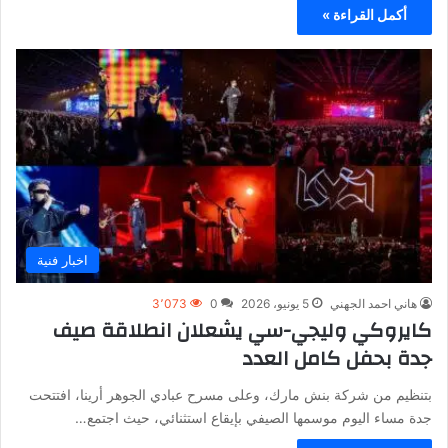
أكمل القراءة »
اخبار فنية
هاني احمد الجهني
5 يونيو، 2026
0
3٬073
كايروكي وليجي-سي يشعلان انطلاقة صيف
جدة بحفل كامل العدد
بتنظيم من شركة بنش مارك، وعلى مسرح عبادي الجوهر أرينا، افتتحت
جدة مساء اليوم موسمها الصيفي بإيقاع استثنائي، حيث اجتمع…