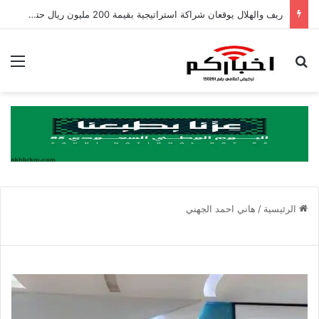
ريف والهلال يوقعان شراكة استراتيجية بقيمة 200 مليون ريال حتى عام 2031
بحث عن
الق
الرئيسية
/
هاني احمد الجهني