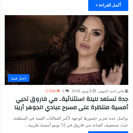
أكمل القراءة »
اخبار فنية
هاني احمد الجهني
6 يونيو، 2026
0
3٬069
جدة تستعد لليلة استثنائية.. مي فاروق تحيي
أمسية منتظرة على مسرح عبادي الجوهر أرينا
تواصل جدة تعزيز حضورها كوجهة لأكبر الفعاليات الفنية في المنطقة،
حيث تستضيف الفنانة مي فاروق في 12 يونيو أمسية طربية…