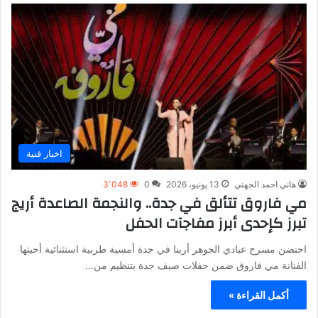
اخبار فنية
هاني احمد الجهني
13 يونيو، 2026
0
3٬048
مي فاروق تتألق في جدة.. والنجمة الصاعدة أريج
تبرز كإحدى أبرز مفاجآت الحفل
احتضن مسرح عبادي الجوهر أرينا في جدة أمسية طربية استثنائية أحيتها
الفنانة مي فاروق ضمن حفلات صيف جدة بتنظيم من…
أكمل القراءة »