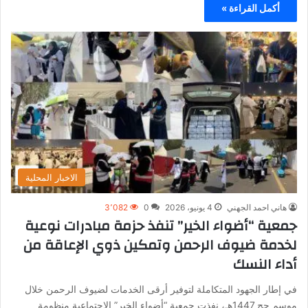
أكمل القراءة »
الاخبار المحلية
هاني احمد الجهني
4 يونيو، 2026
0
3٬082
جمعية “أضواء الخير” تنفذ حزمة مبادرات نوعية
لخدمة ضيوف الرحمن وتمكين ذوي الإعاقة من
أداء النسك
في إطار الجهود المتكاملة لتوفير أرقى الخدمات لضيوف الرحمن خلال
موسم حج 1447هـ، نفذت جمعية “أضواء الخير” الاجتماعية منظومة