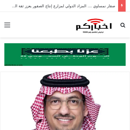
صقار نمساوي …. المزاد الدولي لمزارع إنتاج الصقور يعزز ثقة المزارع الأوروبية
بحث عن
الق