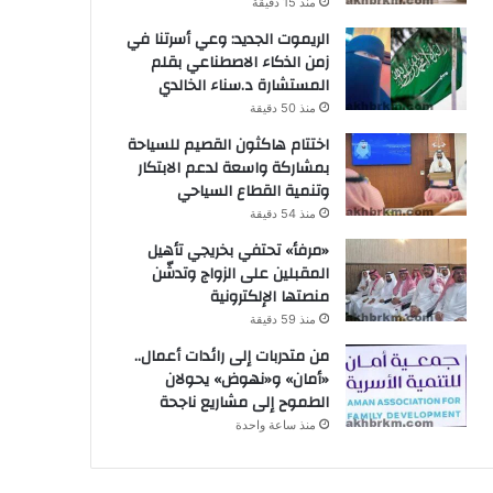
منذ 15 دقيقة
الريموت الجديد: وعي أسرتنا في
زمن الذكاء الاصطناعي بقلم
المستشارة د.سناء الخالدي
منذ 50 دقيقة
اختتام هاكثون القصيم للسياحة
بمشاركة واسعة لدعم الابتكار
وتنمية القطاع السياحي
منذ 54 دقيقة
«مرفأ» تحتفي بخريجي تأهيل
المقبلين على الزواج وتدشّن
منصتها الإلكترونية
منذ 59 دقيقة
من متدربات إلى رائدات أعمال..
«أمان» و«نهوض» يحولان
الطموح إلى مشاريع ناجحة
منذ ساعة واحدة