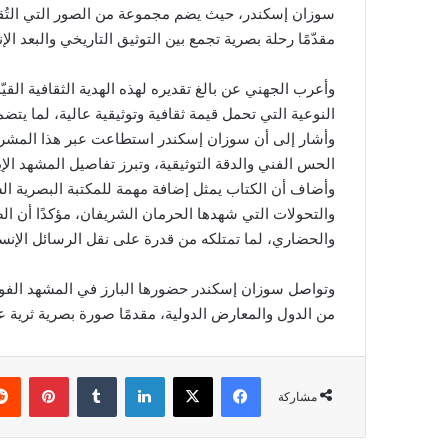
سوزان إسكندر، حيث يضم مجموعة من الصور التي الت
مقدّمًا رحلة بصرية تجمع بين التوثيق التاريخي والبعد ال
وأعرب الجهني عن بالغ تقديره لهذه الهدية الثقافية القي
النوعية التي تحمل قيمة ثقافية وتوثيقية عالية، لما يت
وأشار إلى أن سوزان إسكندر استطاعت عبر هذا المشروع
الحس الفني والدقة التوثيقية، وتبرز تفاصيل المشهد ال
وأضاف أن الكتاب يمثل إضافة مهمة للمكتبة البصرية ال
والتحولات التي شهدها الحرمان الشريفان، مؤكدًا أن ال
والحضاري، لما تمتلكه من قدرة على نقل الرسائل الإنس
وتواصل سوزان إسكندر حضورها البارز في المشهد الفو
من الدول والمعارض الدولية، مقدمًا صورة بصرية ثرية 
فيسبوك
‫X
لينكدإن
بينتي
مشاركة