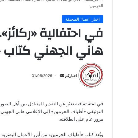
الحرمين
اخبار اعضاء الصحيفة
في احتفالية «ركائز»
هاني الجهني كتاب «
أرسل
بريدا
اخباركم
01/06/2026
إلكترونيا
في لفتة ثقافية تعبّر عن التقدير المتبادل بين أهل الص
التوثيقي «أطياف الحرمين» إلى الإعلامي هاني الجهني،
مرور عام على انطلاقته.
ويُعد كتاب «أطياف الحرمين» من أبرز الأعمال البصرية