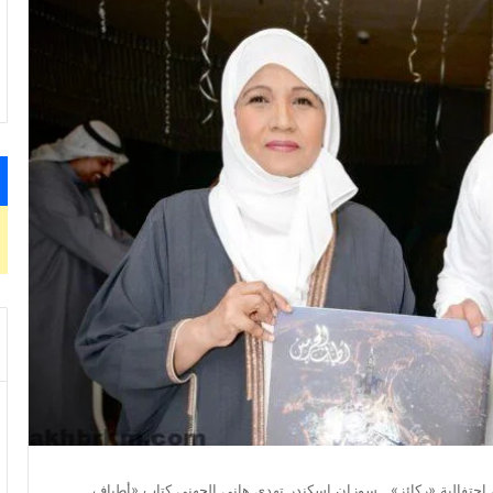
احتفالية «ركائز».. سوزان إسكندر تهدي هاني الجهني كتاب «أطياف