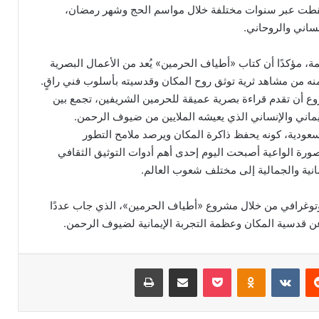
ُقطت عبر سنوات مختلفة خلال مواسم الحج وشهر رمضان،
إنساني والروحاني.
ّمة، مؤكدًا أن كتاب «أطياف الحرمين» يُعد من الأعمال البصرية
ضمنه من مشاهد ثرية توثق روح المكان وقدسيته بأسلوب فني راقٍ.
 أن تقدم قراءة بصرية عميقة للحرمين الشريفين، تجمع بين
إيماني والإنساني الذي يعيشه الملايين من ضيوف الرحمن.
سعودية، كونه يحفظ ذاكرة المكان ويرصد ملامح التطور
صورة الواعية أصبحت اليوم إحدى أهم أدوات التوثيق الثقافي
انية والجمالية إلى مختلف شعوب العالم.
توغرافي من خلال مشروع «أطياف الحرمين»، الذي جاب عددًا
عن قدسية المكان وعظمة التجربة الإيمانية لضيوف الرحمن.
ريست
Odnoklassniki
‫Pocket
مشاركة عبر البريد
طباعة