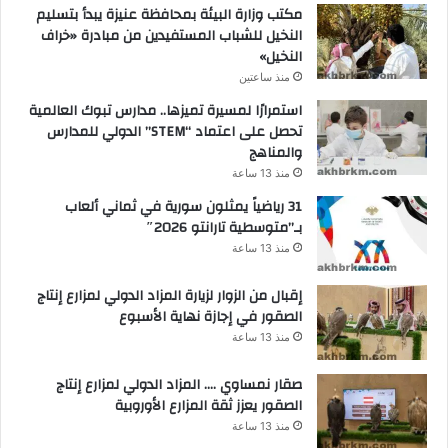
مكتب وزارة البيئة بمحافظة عنيزة يبدأ بتسليم
النخيل للشباب المستفيدين من مبادرة «خراف
النخيل»
منذ ساعتين
استمرارًا لمسيرة تميزها.. مدارس تبوك العالمية
تحصل على اعتماد “STEM” الدولي للمدارس
والمناهج
منذ 13 ساعة
31 رياضياً يمثلون سورية في ثماني ألعاب
بـ”متوسطية تارانتو 2026″
منذ 13 ساعة
إقبال من الزوار لزيارة المزاد الدولي لمزارع إنتاج
الصقور في إجازة نهاية الأسبوع
منذ 13 ساعة
صقار نمساوي …. المزاد الدولي لمزارع إنتاج
الصقور يعزز ثقة المزارع الأوروبية
منذ 13 ساعة