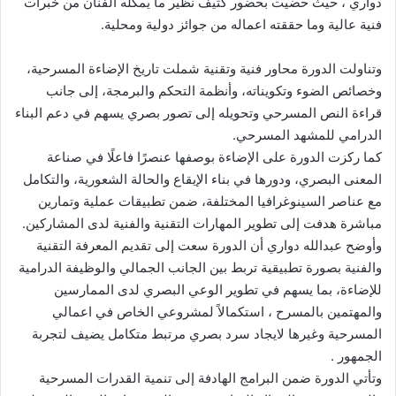
دواري ، حيث حضيت بحضور كثيف نظير ما يمكله الفنان من خبرات
فنية عالية وما حققته اعماله من جوائز دولية ومحلية.
وتناولت الدورة محاور فنية وتقنية شملت تاريخ الإضاءة المسرحية،
وخصائص الضوء وتكويناته، وأنظمة التحكم والبرمجة، إلى جانب
قراءة النص المسرحي وتحويله إلى تصور بصري يسهم في دعم البناء
الدرامي للمشهد المسرحي.
كما ركزت الدورة على الإضاءة بوصفها عنصرًا فاعلًا في صناعة
المعنى البصري، ودورها في بناء الإيقاع والحالة الشعورية، والتكامل
مع عناصر السينوغرافيا المختلفة، ضمن تطبيقات عملية وتمارين
مباشرة هدفت إلى تطوير المهارات التقنية والفنية لدى المشاركين.
وأوضح عبدالله دواري أن الدورة سعت إلى تقديم المعرفة التقنية
والفنية بصورة تطبيقية تربط بين الجانب الجمالي والوظيفة الدرامية
للإضاءة، بما يسهم في تطوير الوعي البصري لدى الممارسين
والمهتمين بالمسرح ، استكمالاً لمشروعي الخاص في اعمالي
المسرحية وغيرها لايجاد سرد بصري مرتبط متكامل يضيف لتجربة
الجمهور .
وتأتي الدورة ضمن البرامج الهادفة إلى تنمية القدرات المسرحية