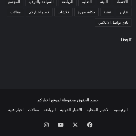
الاقتصاد
البيئه
التعليم
الرياضة
السياحة والترفيه
المجتمع
تقارير
تقنية
حكاية صورة
فلاشات
فيديو اخباركم
مقالات
نادي تواصل الاعلامي
تابعنا
جميع الحقوق محفوظة لموقع اخباركم
الرئيسية
الاخبار المحلية
الاخبار الدولية
الرياضة
مقالات
اخبار فنية
فيسبوك
‫X
‫YouTube
انستقرام