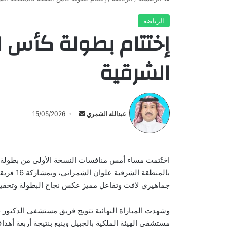
الرياضة
إختتام بطولة كأس ا
الشرقية
أرسل
بريدا
عبدالله الشمري
15/05/2026
إلكترونيا
اختُتمت مساء أمس منافسات النسخة الأولى من بطولة 
بالمنطقة
جماهيري لافت وتفاعل مميز عكس نجاح البطولة وتحقيقها
وشهدت المباراة النهائية تتويج فريق مستشفى الدكتور 
مستشفى الهيئة الملكية بالجبيل وينبع بنتيجة أربعة أهداف