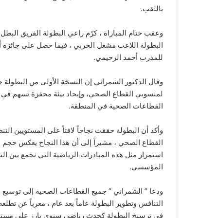
باللقب.
وعقب ختام المباراة ، كرّم راعي البطولة الفريق البط
البطولة اللاعب مشعل الحربي ، فيما حصل على جائزة 
للمدرب أحمد الرحيمي.
وقال الدكتور الشمراني إن النسخة الأولى من البطولة ج
لمنسوبي القطاع الصحي، وإيجاد بيئة محفزة تسهم في ت
القطاعات الصحية في المنطقة.
وأكد أن البطولة حققت نجاحاً لافتاً على المستويين ا
القطاع الصحي ، مشيراً إلى أن هذا النجاح يعكس حجم ا
استمرار مثل هذه المبادرات الرياضية التي تجمع بين التر
المؤسسي.
ودعا ” الشمراني ” جميع القطاعات الصحية إلى توسيع 
التنافس وتطوير البطولة عاماً بعد عام ، معرباً عن تط
في ترسيخ البطولة كحدث رياضي سنوي بارز على مستوى