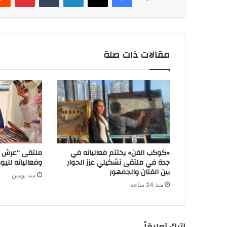
مقالات ذات صلة
«كوكب الفن» يختتم فعالياته في
ملتقى “عرش ا
جدة في ملتقى تشكيلي عزز الحوار
وفعالياته لليوم
بين الفنان والجمهور
منذ يومين
منذ 24 ساعة
اترك تعليقاً