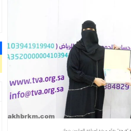
اع “فرحة” يقدّم ورشة لصناعة الصابون بتبوك