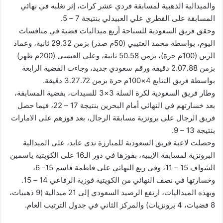
والميدالية الذهبية لمسابقة فردي عشر كرات، إثر تغلبه في نهائي
المسابقة على القطري علي العبيدلي بنتيجة 7 – 5.
وحقق فريق السعودية للسباحة أربع ميداليات فضية في منافسات
اليوم، بواسطة محمد العتيبي (50م صدر) بزمن 29.32 ثانية، وعماد
الزبن (100م حرة)، بزمن 50.58 ثانية، وعلي العيسى (200م ظهر)
بزمن 2.07.88 دقيقة ورقم سعودي جديد، وجاءت الفضية الرابعة
بواسطة فريق التتابع 4×100م حرة بزمن 3.27.72 دقيقة.
وطار فريق السعودية لكرة السلة 3×3 للسيدات، بفضية المسابقة،
بعد خسارتهم في النهائي أمام البحرين بنتيجة 17 – 22، فيما حصل
فريق الرجال على برونزية مسابقة الرجال، بعد فوزهم على الامارات
بنتيجة 13 – 9.
وحصلت لاعبة فريق السعودية للمبارزة ندى عابد، على الميدالية
البرونزية لمسابقة الإيبيه، بفوزها في دور الـ16 على الكويتية ياسمين
الشواف 15 – 11، وفي ربع النهائي على فاطمة قاسم 15- 6،
وخسارتها في نصف النهائي من الكويتية فوزية الرفاعي 14 – 15.
وبهذه الميداليات، ارتفع الرصيد السعودي إلى 21 ميدالية (9 ذهبيات،
8 فضيات، 4 برونزيات) والمركز الثاني في جدول الترتيب العام.