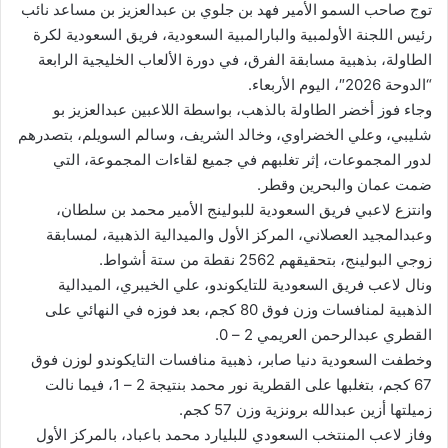
توج صاحب السمو الأمير فهد بن جلوي بن عبدالعزيز بن مساعد نائب
رئيس اللجنة الأولمبية والبارالمبية السعودية، فريق السعودية لكرة
الطاولة، بذهبية مسابقة الفرق، في دورة الألعاب الخليجية الرابعة
“الدوحة 2026″، اليوم الأربعاء.
وجاء فوز أخضر الطاولة بالذهب، بواسطة اللاعبين عبدالعزيز بو
شليبي، وعلي الخضراوي، وخالد الشريف، وسالم السويلم، بتصدرهم
لدور المجموعات، إثر تغلبهم في جميع لقاءات المجموعة، التي
ضمت عمان والبحرين وقطر.
وانتزع لاعبي فريق السعودية للبولينج الأمير محمد بن سلطان،
وعبدالمجيد العصلاني، المركز الأول والميدالية الذهبية، لمسابقة
زوجي البولينج، بتحقيقهم 2562 نقطة من ستة أشواط.
ونال لاعب فريق السعودية للتايكوندو، علي الخيبري، الميدالية
الذهبية لمنافسات وزن فوق 80 كجم، بعد فوزه في النهائي على
القطري عبدالرحمن العريمي 2 – 0.
وخطفت السعودية دنيا صابر، ذهبية منافسات التايكوندو لوزن فوق
67 كجم، بتغلبها على القطرية نور محمد بنتيجة 2 – 1، فيما نالت
زميلتها أزين عبدالله برونزية وزن 57 كجم.
وفاز لاعب المنتخب السعودي للبليارد محمد باعباد، بالمركز الأول