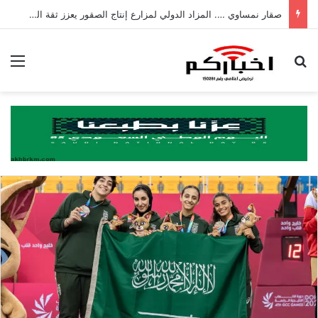
صقار نمساوي …. المزاد الدولي لمزارع إنتاج الصقور يعزز ثقة المزارع الأوروبية
بحث عن
الق