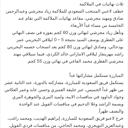
ثلاث نهائيات في الملاكمة
خطف لاعبي المنتخب السعودي للملاكمة زياد مجرشي وعبدالرحمن
صادق ومهند مجرشي، مقاعد نهائيات الملاكمة التي تقام عند
الخامسة من مساء غداً الأربعاء.
وتأهل زياد مجرشي لنهائي وزن 60 كجم بفوزه في نصف النهائي
على القطري يوسف السيد بنتيجة 5 – 0 ليلاقي البحريني عمر
بودحالي، وصادق لنهائي وزن 80 كجم بعد انسحاب خصمه البحريني
راشد مهرينفار ليلاقي الاماراتي خالد الكردي، فيما سيلاقي مهند
مجرشي القطري محمد الفاغي في نهائي وزن 55 كجم.
المبارزة تستكمل مشاركتها غداً
يستكمل فريق السعودية للمبارزة، مشاركته بالدورة، عند الثانية عشر
من ظهر غداً الخميس، عبر خليفة العميري وحسن عابد وعمر العكاس
وجواد الداوود في منافسات الابيه، ولميد المري والجوهرة المري
وبسمة الراشد وغلا الدحيم في منافسات الفويل عند الواحدة
والنصف ظهراً.
خرج لاعبو فريق السعودية للمبارزة، إبراهيم الهديب، ومحمد راغب،
وعبدالعزيز التويجري، ومحمد الحاجي، من منافسات فردي الفويل،