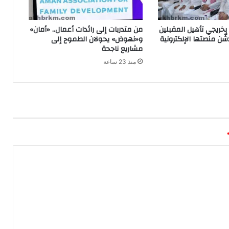
بخريجي تأهيل المقبلين
من متدربات إلى رائدات أعمال.. «أمان»
شّن منصتها الإلكترونية
و«نهوض» يحولان الطموح إلى
مشاريع ناجحة
منذ 23 ساعة