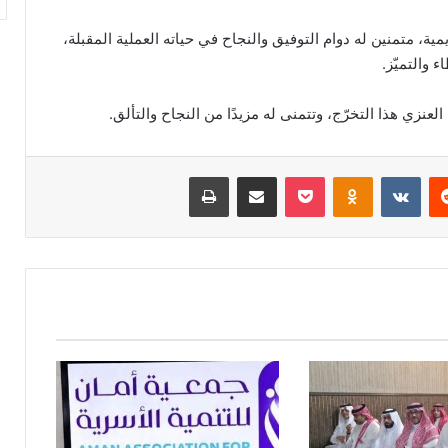
ديمية، متمنين له دوام التوفيق والنجاح في حياته العملية المقبلة،
 والتميّز.
نزي هذا التخرّج، وتتمنى له مزيدًا من النجاح والتألق.
ريست
Odnoklassniki
‫Pocket
مشاركة عبر البريد
طباعة