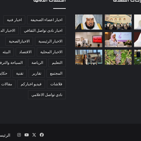
ركات المعدلة
الكلمات الدلالية
اخبار اعضاء الصحيفة
اخبار فنية
اخبار نادى تواصل الثقافي
الاخبار الد
الاخبار الرئيسية
الاخبارالصحية
الاخبار المحلية
الاقتصاد
البيئه
التعليم
الرياضة
السياحة والترفي
المجتمع
تقارير
تقنية
حكاي
فلاشات
فيديو اخباركم
مقالات
نادي تواصل الاعلامي
‫X
فيسبوك
‫YouTube
انستقرام
الرئيس