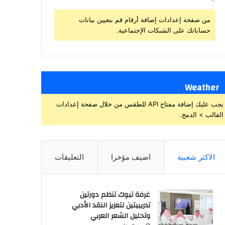
من صفحة إعدادات إضافة أرقام قم بتعيين بيانات
حساباتك على الشبكات الإجتماعية.
Weather
يجب عليك إضافة مفتاح API للطقس من خلال صفحة إعدادات
القالب > الدمج.
الاكثر شعبية
اضيف مؤخرا
التعليقات
غرفة تبوك تنظم دورتين
تدريبيتين لتعزيز النقد الأدبي
وتحليل الشعر العربي