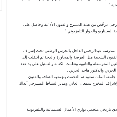
ية.”
سرحي مرخّص من هيئة المسرح والفنون الأدائية وحاصل على
 السيناريو والحوار التلفزيوني.”
ادية بمدرسة عبدالرحمن الداخل بالحرس الوطني تحت إشراف
الفنون الشعبية مثل العرضة والمحاورة والدحة ثم انتقلت إلى
 المتوسطة والثانوية وتعلمت الكتابة والتمثيل على يد عدد
لحربي والدكتور هاجد الحربي .
معة الملك سعود ثم التحقت بـجمعية الثقافة والفنون
الحقيقية لي بإشراف المخرج سمعان العاني ومدير النشاط المسرحي آنذاك
ريخي ملحمي يوازي الأعمال السينمائية والتلفزيونية