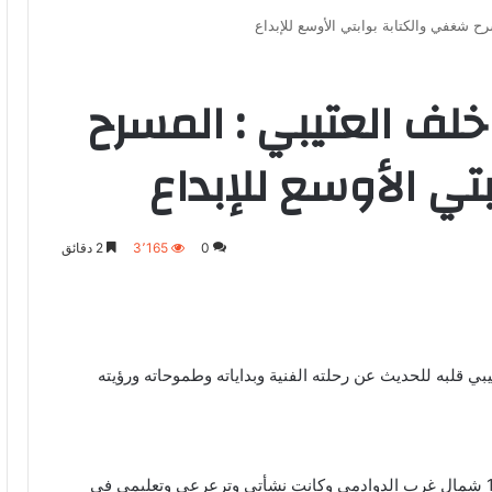
ح شغفي والكتابة بوابتي الأوسع للإبداع
خلف العتيبي : المسرح
ي الأوسع للإبداع
0
3٬165
2 دقائق
 قلبه للحديث عن رحلته الفنية وبداياته وطموحاته ورؤيته
يعرّف خلف العتيبي نفسه قائلًا: “أنا من مواليد عام 1985 شمال غرب الدوادمي وكانت نشأتي وترعرعي وتعليمي في