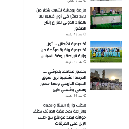
منذ 9 دقائق
مزرعة رومانية تشارك بأكثر من
120 صقرًا في أول ظهور لها
بالمزاد الدولي لمزارع إنتاج
الصقور
منذ 48 دقيقة
أكاديمية الأبطال …. أول
أكاديمية رياضية مرخّصة من
وزارة الرياضة بروضة الهباس
منذ 52 دقيقة
بحضور محافظ بلجرشي ….
العرضة الشعبية تزين سوق
السبت التاريخي وسط حضور
رسمي وشعبي كبير
منذ 56 دقيقة
مكتب وزارة البيئة والمياه
والزراعة بمحافظة الطائف يكثف
جولاته لرصد مواقع بيع حليب
الإبل على الطرقات