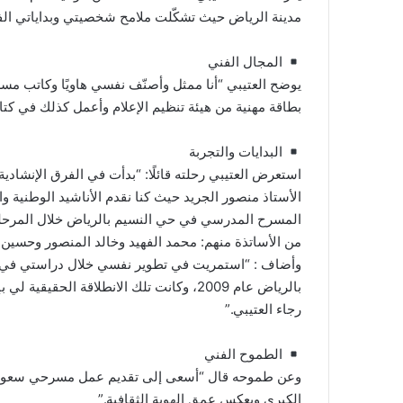
مدينة الرياض حيث تشكّلت ملامح شخصيتي وبداياتي الفن
المجال الفني
يوضح العتيبي “أنا ممثل وأصنّف نفسي هاويًا وكاتب م
بطاقة مهنية من هيئة تنظيم الإعلام وأعمل كذلك في كتابة
البدايات والتجربة
استعرض العتيبي رحلته قائلًا: “بدأت في الفرق الإنش
الأستاذ منصور الجريد حيث كنا نقدم الأناشيد الوطنية و
المسرح المدرسي في حي النسيم بالرياض خلال المرحلتين
من الأساتذة منهم: محمد الفهيد وخالد المنصور وحسين ا
وأضاف : “استمريت في تطوير نفسي خلال دراستي في جا
بالرياض عام 2009، وكانت تلك الانطلاقة 
رجاء العتيبي.”
الطموح الفني
وعن طموحه قال “أسعى إلى تقديم عمل مسرحي سعودي تا
الكبرى ويعكس عمق الهوية الثقافية.”