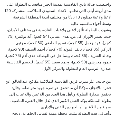
واحتضنت صالة نادي القادسية بمدينة الخبر منافسات البطولة على
مدى أربعة أيام، التي نظمها الاتحاد السعودي للملاكمة، بمشاركة 120
لاعبًا ولاعبة يمثلون 13 ناديًا من مختلف أندية المنطقة الشرقية،
وسط أجواء تنافسية عالية.
وشهدت البطولة تألق لاعبي ولاعبات القادسية في مختلف الأوزان،
حيث تصدر الأوزان كل من: هدى عنتابي (54 كجم)، آية بوكبيرة (75
كجم)، فهد جعمل (55 كجم)، نسيم القاضي (60 كجم)، مجتبى
الزاكي (65 كجم)، نايف المولد (70 كجم)، أحمد السيف (90 كجم)،
وخالد الشريف (85 كجم)، بينما حل في الوصافة هدى آدم (75 كجم)،
حمود مجرشي (50 كجم)، وحمد سعيد (55 كجم)، ليحسم القادسية
صدارة الترتيب العام للبطولة والمركز الأول.
من جانبه، عبّر مدرب فريق القادسية للملاكمة مكافح عبدالخالق عن
فخره بالإنجاز، مؤكدًا أن ما تحقق هو ثمرة جهود متواصلة، وقال:
تحقيق صدارة البطولة وتأهل هذا العدد من اللاعبين واللاعبات إلى
بطولة المملكة يؤكد العمل الكبير الذي بُذل خلال الفترة الماضية،
سواء من اللاعبين أو الجهازين الفني والإداري.
وأضاف: هذه البطولة مثلت محطة مهمة لقياس الجاهزية، ونجح