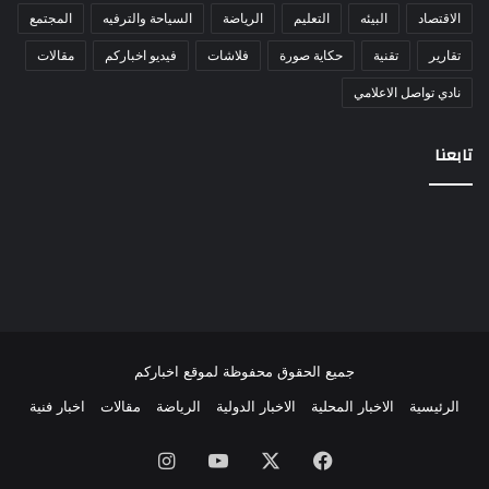
الاقتصاد
البيئه
التعليم
الرياضة
السياحة والترفيه
المجتمع
تقارير
تقنية
حكاية صورة
فلاشات
فيديو اخباركم
مقالات
نادي تواصل الاعلامي
تابعنا
جميع الحقوق محفوظة لموقع اخباركم
الرئيسية
الاخبار المحلية
الاخبار الدولية
الرياضة
مقالات
اخبار فنية
فيسبوك
‫X
‫YouTube
انستقرام