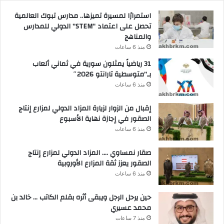
استمرارًا لمسيرة تميزها.. مدارس تبوك العالمية
تحصل على اعتماد “STEM” الدولي للمدارس
والمناهج
منذ 6 ساعات
31 رياضياً يمثلون سورية في ثماني ألعاب
بـ”متوسطية تارانتو 2026″
منذ 6 ساعات
إقبال من الزوار لزيارة المزاد الدولي لمزارع إنتاج
الصقور في إجازة نهاية الأسبوع
منذ 6 ساعات
صقار نمساوي …. المزاد الدولي لمزارع إنتاج
الصقور يعزز ثقة المزارع الأوروبية
منذ 6 ساعات
حين يرحل الرجل ويبقى أثره بقلم الكاتب … خالد بن
محمد عسيري
منذ 7 ساعات