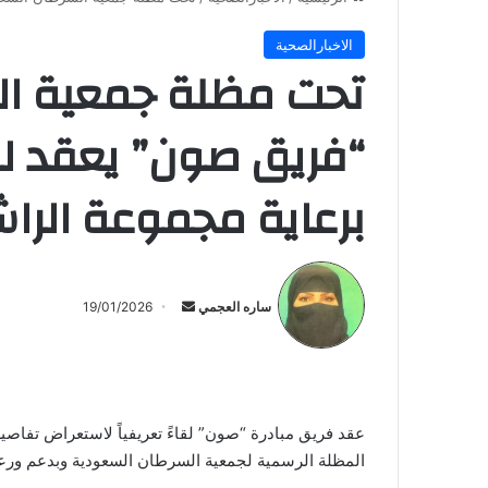
الاخبارالصحية
تحت مظلة جمعية ال
“فريق صون” يعقد لقاء
برعاية مجموعة الرا
أرسل
بريدا
ساره العجمي
19/01/2026
إلكترونيا
عقد فريق مبادرة “صون” لقاءً تعريفياً لاستعراض تفاص
المظلة الرسمية لجمعية السرطان السعودية وبدعم ورعا