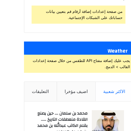
من صفحة إعدادات إضافة أرقام قم بتعيين بيانات
حساباتك على الشبكات الإجتماعية.
Weather
يجب عليك إضافة مفتاح API للطقس من خلال صفحة إعدادات
القالب > الدمج.
الاكثر شعبية
اضيف مؤخرا
التعليقات
محمد بن سلمان .… حين يصنع
القادة منعطفات التاريخ ……
بقلم الكاتب عبدالله بن محمد