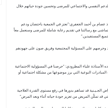
 الدعم النفسي والاجتماعي للمرضى وتحسين جودة حياتهم خلال
اذ عصام بن أحمد الجعفري:”نعتز في الجمعية باحتضان ودعم
تتماشى مع رسالتنا في تقديم رعاية شاملة للمرضى وسنعمل معاً
ميع المستفيدين.”
ود وحرصهم على المسؤلية المجتمعية وفريق صون على جهودهم
ده الأستاذة علياء المطرودي: “حرصنا في المسؤولية الاجتماعية
لمبادرات النوعية التي برز موضوعها من مشكلة اجتماعية أو
ض الجـيـنية قد تساهم بدورها في رفع مستوى القدرة العلاجية
 قد تمكّن المريض من تعزيز جودة حياته أثناء وبعد المرض”