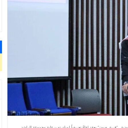
.. “فريق صون” يعقد لقاءً تعريفياً لمبادرته برعاية مجموعة الراشد