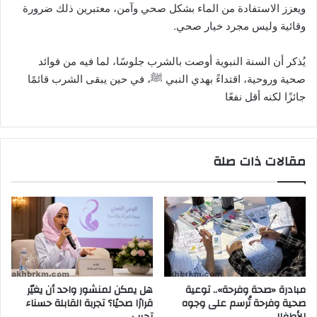
ويعزز الاستفادة من الماء بشكل صحي وآمن، معتبرين ذلك ضرورة
وقائية وليس مجرد خيار صحي.
يُذكر أن السنة النبوية أوصت بالشرب جلوسًا، لما فيه من فوائد
صحية وروحية، اقتداءً بهدي النبي ﷺ، في حين يبقى الشرب قائمًا
جائزًا لكنه أقل نفعًا
مقالات ذات صلة
مبادرة «صحة وفرحة».. توعية
هل يمكن لمنشور واحد أن يغيّر
صحية وفرحة تُرسم على وجوه
قرارًا صحيًا؟ تجربة القابلة حسناء
الأطفال.
تجيب