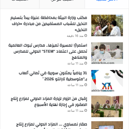
مكتب وزارة البيئة بمحافظة عنيزة يبدأ بتسليم
النخيل للشباب المستفيدين من مبادرة «خراف
النخيل»
منذ 16 دقيقة
استمرارًا لمسيرة تميزها.. مدارس تبوك العالمية
تحصل على اعتماد “STEM” الدولي للمدارس
والمناهج
منذ 11 ساعة
31 رياضياً يمثلون سورية في ثماني ألعاب
بـ”متوسطية تارانتو 2026″
منذ 11 ساعة
إقبال من الزوار لزيارة المزاد الدولي لمزارع إنتاج
الصقور في إجازة نهاية الأسبوع
منذ 11 ساعة
صقار نمساوي …. المزاد الدولي لمزارع إنتاج