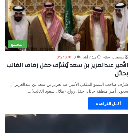
المجتمع
مسعد بن سلام
منذ 7 أيام
0
3٬246
الأمير عبدالعزيز بن سعد يُشرّف حفل زفاف الغالب
بحائل
شَرَّف صاحب السمو الملكي الأمير عبدالعزيز بن سعد بن عبدالعزيز آل
سعود، أمير منطقة حائل، حفل زواج (طلال سعود الغالب)…
أكمل القراءة »